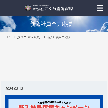
メ
新入社員全力応援！
TOP
[
ブログ
,
求人紹介
]
新入社員全力応援！
2024-03-13