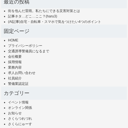
最近の投稿
街を包んだ雷雨。私たちにできる災害対策とは
記事ネタ…どこ…ここ？(haru3)
(AI記事)自宅・自転車・スマホで気をつけたい4つのポイント
固定ページ
HOME
プライバシーポリシー
交通誘導警備員になるまで
会社概要
採用情報
業務内容
求人お問い合わせ
社員紹介
警備業認定証
カテゴリー
イベント情報
オンライン関係
お知らせ
さくらつれづれ
さくらにゅーす