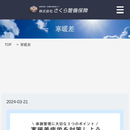
メ
寒暖差
TOP
寒暖差
2024-03-21