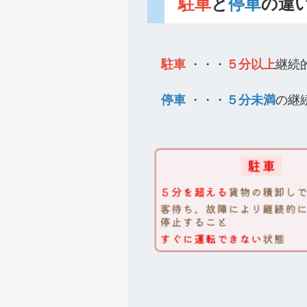
駐車
と
停車
の違
駐車
・・・
５分以上
継続
停車
・・・
５分未満
の継