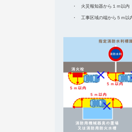
・ 火災報知器から１ｍ以内
・ 工事区域の端から５ｍ以