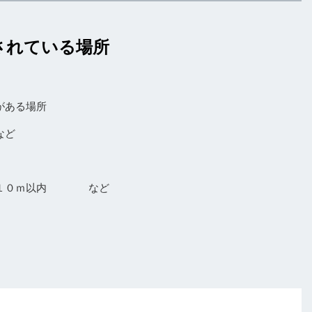
されている場所
がある場所
など
ら１０ｍ以内 など