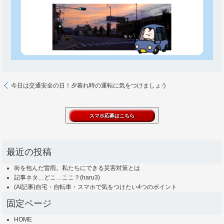
今日は交通安全の日！夕暮れ時の運転に気をつけましょう
最近の投稿
街を包んだ雷雨。私たちにできる災害対策とは
記事ネタ…どこ…ここ？(haru3)
(AI記事)自宅・自転車・スマホで気をつけたい4つのポイント
固定ページ
HOME