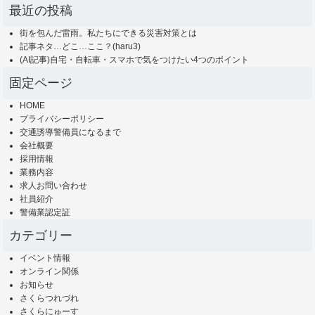
最近の投稿
街を包んだ雷雨。私たちにできる災害対策とは
記事ネタ…どこ…ここ？(haru3)
(AI記事)自宅・自転車・スマホで気をつけたい4つのポイント
固定ページ
HOME
プライバシーポリシー
交通誘導警備員になるまで
会社概要
採用情報
業務内容
求人お問い合わせ
社員紹介
警備業認定証
カテゴリー
イベント情報
オンライン関係
お知らせ
さくらつれづれ
さくらにゅーす