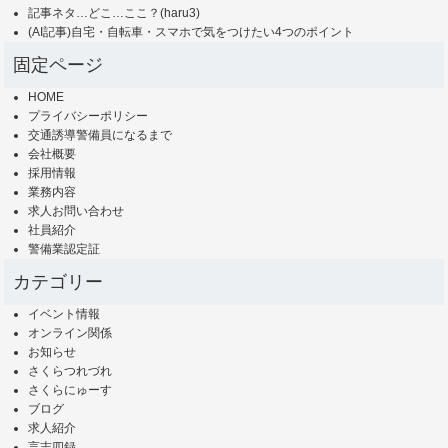
記事ネタ…どこ…ここ？(haru3)
(AI記事)自宅・自転車・スマホで気をつけたい4つのポイント
固定ページ
HOME
プライバシーポリシー
交通誘導警備員になるまで
会社概要
採用情報
業務内容
求人お問い合わせ
社員紹介
警備業認定証
カテゴリー
イベント情報
オンライン関係
お知らせ
さくらつれづれ
さくらにゅーす
ブログ
求人紹介
言志四録