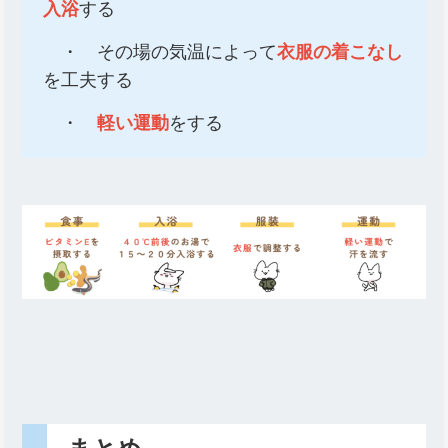
入浴
する
・ その場の気温によって
衣服の着こなし
を工夫する
・
軽い運動
をする