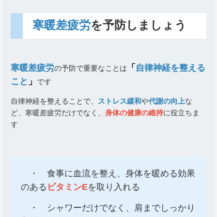
寒暖差疲労
を予防しましょう
寒暖差疲労
「
自律神経を整える
の予防で重要なことは
こと
」
です
自律神経を整えることで、
ストレス緩和
や
代謝の向上
な
ど、寒暖差疲労だけでなく、
身体の健康の維持
に役立ちま
す
・ 食事に血流を整え、身体を暖める効果
のある
ビタミンE
を取り入れる
・ シャワーだけでなく、肩までしっかり