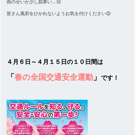
雨のせいか少し肌寒い…😣
皆さん風邪をひかれないようお気を付けください😌
４月６日～４月１５日の１０日間
は
「
春の全国交通安全運動
」
です！