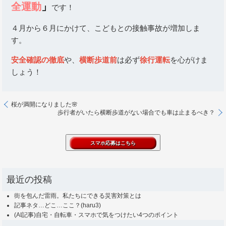
全運動
」
です！
４月から６月にかけて、こどもとの接触事故が増加しま
す。
安全確認の徹底
や、
横断歩道前
は必ず
徐行運転
を心がけま
しょう！
桜が満開になりました🌸
歩行者がいたら横断歩道がない場合でも車は止まるべき？
最近の投稿
街を包んだ雷雨。私たちにできる災害対策とは
記事ネタ…どこ…ここ？(haru3)
(AI記事)自宅・自転車・スマホで気をつけたい4つのポイント