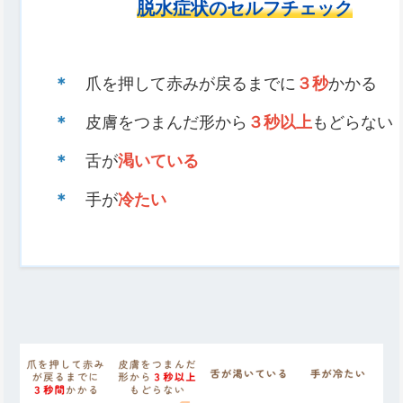
脱水症状のセルフチェック
＊
爪を押して赤みが戻るまでに
３秒
かかる
＊
皮膚をつまんだ形から
３秒以上
もどらない
＊
舌が
渇いている
＊
手が
冷たい