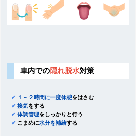
車内での
隠れ脱水
対策
✔
１～２時間に一度休憩
をはさむ
✔
換気
をする
✔
体調管理
をしっかりと行う
✔
こまめに
水分を補給
する