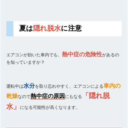
夏は
隠れ脱水
に注意
熱中症の危険性
エアコンが効いた車内でも、
があるの
を知っていますか？
水分
車内の
運転中は
を取り忘れやすく、エアコンによる
「隠れ脱
乾燥
熱中症の原因
なので
にもなる
水」
になる可能性が高くなります。