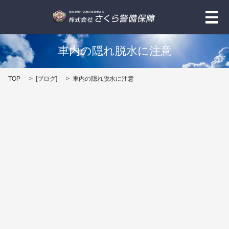
メ
車内の隠れ脱水に注意
TOP
[
ブログ
]
車内の隠れ脱水に注意