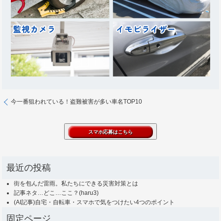
今一番狙われている！盗難被害が多い車名TOP10
最近の投稿
街を包んだ雷雨。私たちにできる災害対策とは
記事ネタ…どこ…ここ？(haru3)
(AI記事)自宅・自転車・スマホで気をつけたい4つのポイント
固定ページ