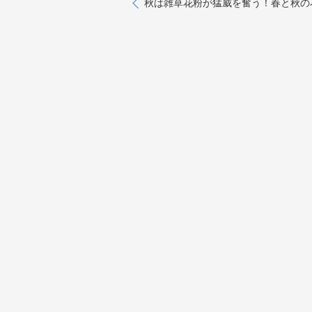
秋は雑草花粉が猛威を奮う！春と秋の