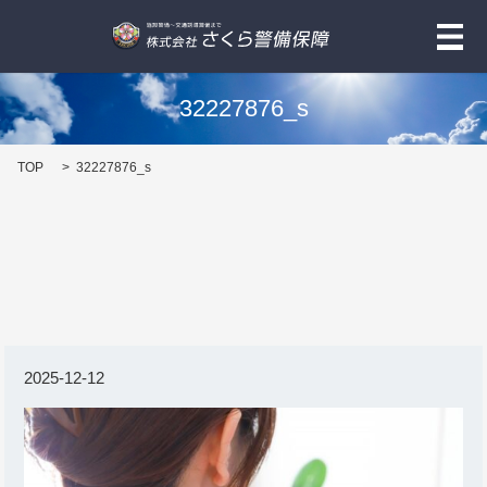
メ
32227876_s
TOP
32227876_s
2025-12-12