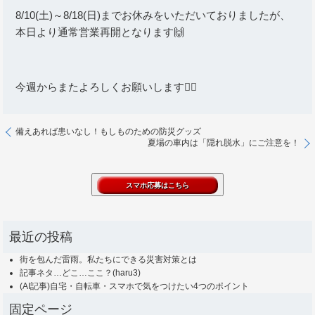
8/10(土)～8/18(日)までお休みをいただいておりましたが、
本日より通常営業再開となります🙌
今週からまたよろしくお願いします🙇‍♂️
備えあれば患いなし！もしものための防災グッズ
夏場の車内は「隠れ脱水」にご注意を！
最近の投稿
街を包んだ雷雨。私たちにできる災害対策とは
記事ネタ…どこ…ここ？(haru3)
(AI記事)自宅・自転車・スマホで気をつけたい4つのポイント
固定ページ