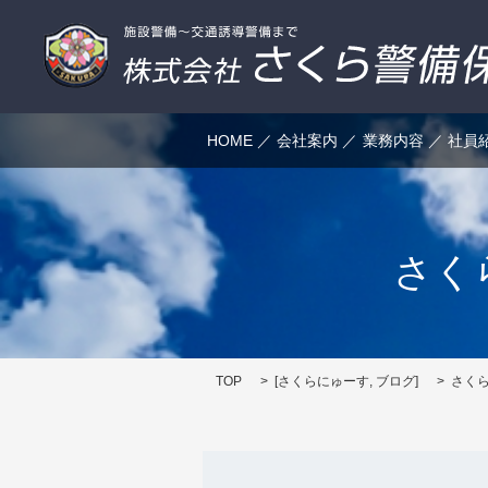
HOME
会社案内
業務内容
社員
さく
TOP
[
さくらにゅーす
,
ブログ
]
さく