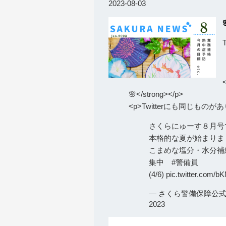
2023-08-03
🌸</strong></p>
<p>Twitterにも同じも
さくらにゅーす８月号
本格的な夏が始まりま
こまめな塩分・水分補
集中
#警備員
(4/6)
pic.twitter.com/
— さくら警備保障公式【Aich
2023