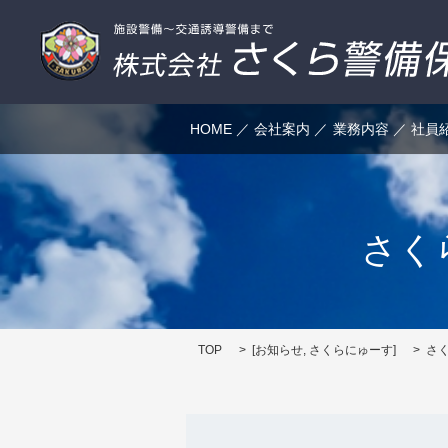
HOME
会社案内
業務内容
社員
さく
TOP
[
お知らせ
,
さくらにゅーす
]
さ