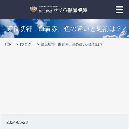
メ
違反切符「白青赤」色の違いと処罰は？
TOP
[
ブログ
]
違反切符「白青赤」色の違いと処罰は？
2024-05-23