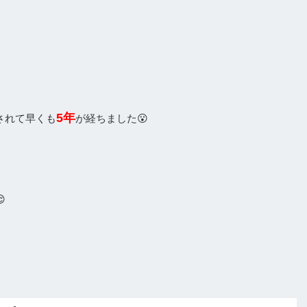
の日です！！
5年
されて早くも
が経ちました😮
