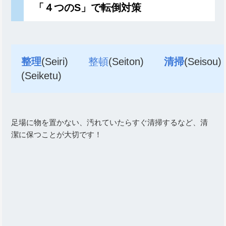
「４つのS」で転倒対策
整理
(Seiri)
整頓
(Seiton)
清掃
(Seis
(Seiketu)
足場に物を置かない、汚れていたらすぐ清掃するなど、清
潔に保つことが大切です！