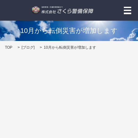
メ
10月から転倒災害が増加します
TOP
[
ブログ
]
10月から転倒災害が増加します